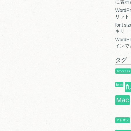
に表示
Word
リット
font
キリ
Word
インで
タグ
.htaccess
form
f
Mac
アドオン