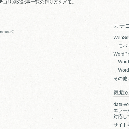
テゴリ別の記事一覧の作り方をメモ。
カテ
mment (0)
WebSi
モバ
WordPr
Wor
Wor
その他
最近
data-v
エラーが
対応し
サイト