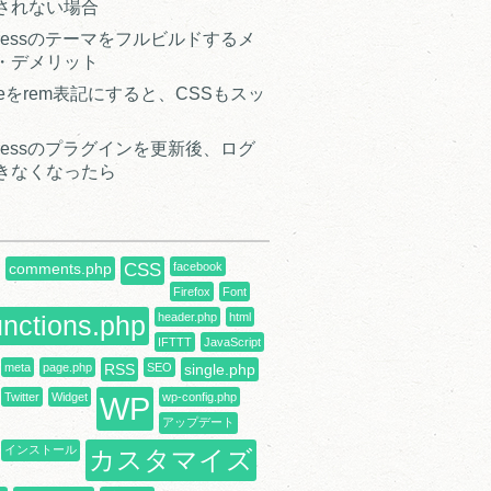
されない場合
Pressのテーマをフルビルドするメ
・デメリット
 sizeをrem表記にすると、CSSもスッ
Pressのプラグインを更新後、ログ
きなくなったら
comments.php
CSS
facebook
Firefox
Font
unctions.php
header.php
html
IFTTT
JavaScript
meta
page.php
RSS
SEO
single.php
Twitter
Widget
WP
wp-config.php
アップデート
インストール
カスタマイズ