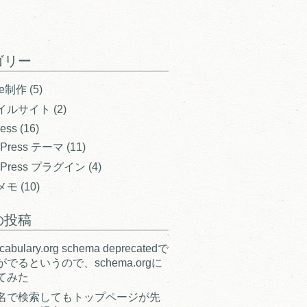
ゴリー
te制作
(5)
イルサイト
(2)
ess
(16)
dPress テーマ
(11)
dPress プラグイン
(4)
メモ
(10)
の投稿
ocabulary.org schema deprecatedで
でるというので、schema.orgに
てみた
名で検索してもトップページが先