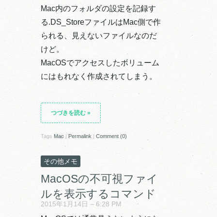
Mac内のフォルダの設定を記録す
る.DS_StoreファイルはMac側で作
られる、見えないファイルなのだ
けど。
MacOSでアクセスしたボリューム
にはもれなく作成されてしまう。
つづきを読む
»
Tags
Mac
|
Permalink
|
Comment (0)
その他メモ
MacOSの不可視ファイ
ルを表示するコマンド
2015年1月14日 – 6:28 PM