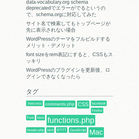
data-vocabulary.org schema
deprecatedでエラーがでるというの
で、schema.orgに対応してみた
サイト名で検索してもトップページが
先に表示されない場合
WordPressのテーマをフルビルドする
メリット・デメリット
font sizeをrem表記にすると、CSSもス
ッキリ
WordPressのプラグインを更新後、ロ
グインできなくなったら
タグ
.htaccess
comments.php
CSS
facebook
Firefox
Font
form
functions.php
header.php
html
IFTTT
JavaScript
Mac