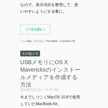
なので、表示項目を整理して、使
いやすいようにする事に。
つづきを読む
»
Tags
Mac
,
パソコン
|
Permalink
|
Comment (0)
その他メモ
USBメモリにOS X
Mavericksのインストー
ルメディアを作成する
方法
2014年9月2日 – 6:45 PM
今までしつこくMacOS 10.8で使用
していたMacBook Air。