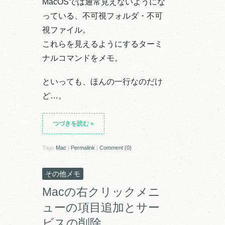
MacOSでは通常見えないようにな
っている、不可視フォルダ・不可
視ファイル。
これらを見えるようにするターミ
ナルコマンドをメモ。
といっても、ほんの一行なのだけ
ど…。
つづきを読む
»
Tags
Mac
|
Permalink
|
Comment (0)
その他メモ
Macの右クリックメニ
ューの項目追加とサー
ビスの削除