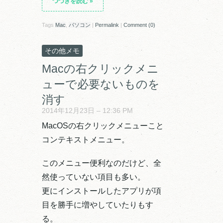
つづきを読む
»
Tags
Mac
,
パソコン
|
Permalink
|
Comment (0)
その他メモ
Macの右クリックメニ
ューで必要ないものを
消す
2014年12月23日 – 12:36 PM
MacOSの右クリックメニューこと
コンテキストメニュー。
このメニュー便利なのだけど、全
然使っていない項目も多い。
更にインストールしたアプリが項
目を勝手に増やしていたりもす
る。