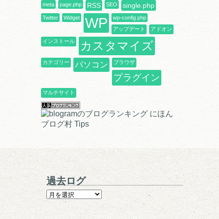
meta
page.php
RSS
SEO
single.php
Twitter
Widget
WP
wp-config.php
アップデート
アドオン
インストール
カスタマイズ
カテゴリー
ブラウザ
パソコン
プラグイン
マルチサイト
にほん
ブログ村 Tips
過去ログ