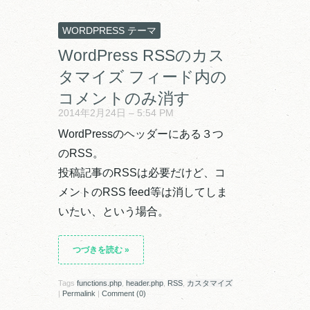
WORDPRESS テーマ
WordPress RSSのカス
タマイズ フィード内の
コメントのみ消す
2014年2月24日 – 5:54 PM
WordPressのヘッダーにある３つ
のRSS。
投稿記事のRSSは必要だけど、コ
メントのRSS feed等は消してしま
いたい、という場合。
つづきを読む
»
Tags
functions.php
,
header.php
,
RSS
,
カスタマイズ
|
Permalink
|
Comment (0)