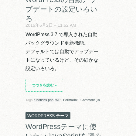
プデートの設定いろい
ろ
2015年6月2日 – 11:52 AM
WordPress 3.7 で導入された自動
バックグラウンド更新機能。
デフォルトでは自動でアップデー
トになっているけど、その細かな
設定いろいろ。
つづきを読む
»
Tags
functions.php
,
WP
|
Permalink
|
Comment (0)
WORDPRESS テーマ
WordPressテーマに使
いたいJavaScriptを読み