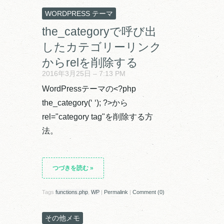
WORDPRESS テーマ
the_categoryで呼び出
したカテゴリーリンク
からrelを削除する
2016年3月25日 – 7:13 PM
WordPressテーマの<?php
the_category(‘ ‘); ?>から
rel="category tag"を削除する方
法。
つづきを読む
»
Tags
functions.php
,
WP
|
Permalink
|
Comment (0)
その他メモ