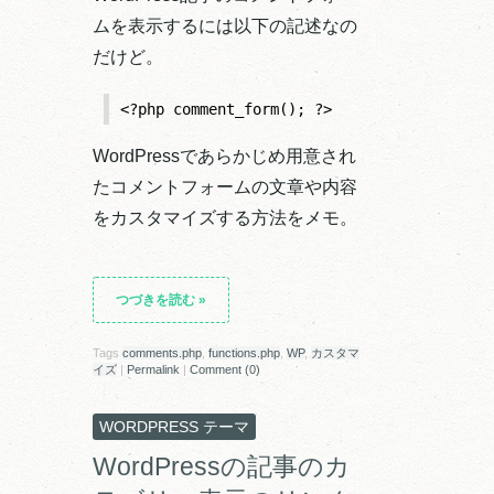
ムを表示するには以下の記述なの
だけど。
<?php comment_form(); ?>
WordPressであらかじめ用意され
たコメントフォームの文章や内容
をカスタマイズする方法をメモ。
つづきを読む
»
Tags
comments.php
,
functions.php
,
WP
,
カスタマ
イズ
|
Permalink
|
Comment (0)
WORDPRESS テーマ
WordPressの記事のカ