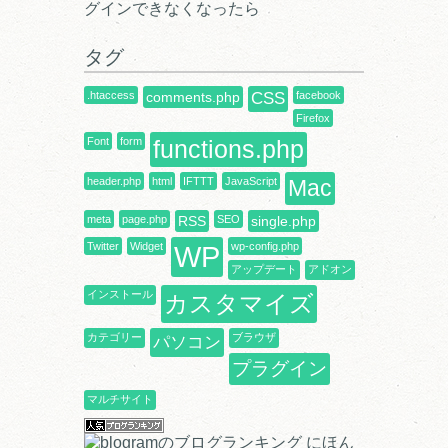
グインできなくなったら
タグ
.htaccess
comments.php
CSS
facebook
Firefox
Font
form
functions.php
header.php
html
IFTTT
JavaScript
Mac
meta
page.php
RSS
SEO
single.php
Twitter
Widget
WP
wp-config.php
アップデート
アドオン
インストール
カスタマイズ
カテゴリー
ブラウザ
パソコン
プラグイン
マルチサイト
にほん