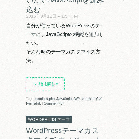
込む
2015年3月12日 – 1:54 PM
自分が使っているWordPressのテ
ーマに、JavaScriptの機能を追加し
たい。
そんな時のテーマカスタマイズ方
法。
つづきを読む
»
Tags
functions.php
,
JavaScript
,
WP
,
カスタマイズ
|
Permalink
|
Comment (0)
WORDPRESS テーマ
WordPressテーマカス