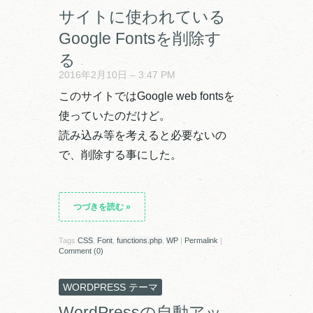
サイトに使われている
Google Fontsを削除す
る
2016年2月10日 – 3:47 PM
このサイトではGoogle web fontsを
使っていたのだけど。
読み込み等を考えると必要ないの
で、削除する事にした。
つづきを読む
»
Tags
CSS
,
Font
,
functions.php
,
WP
|
Permalink
|
Comment (0)
WORDPRESS テーマ
WordPressの自動アッ