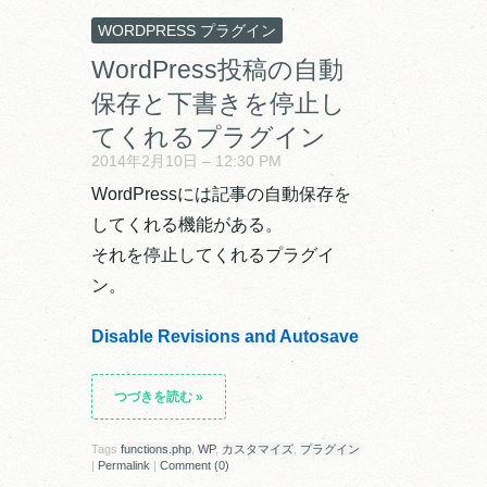
WORDPRESS プラグイン
WordPress投稿の自動
保存と下書きを停止し
てくれるプラグイン
2014年2月10日 – 12:30 PM
WordPressには記事の自動保存を
してくれる機能がある。
それを停止してくれるプラグイ
ン。
Disable Revisions and Autosave
つづきを読む
»
Tags
functions.php
,
WP
,
カスタマイズ
,
プラグイン
|
Permalink
|
Comment (0)