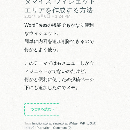
タマイズ ウィジェット
エリアを作成する方法
2014年5月6日 – 1:24 PM
WordPressの機能でもかなり便利
なウィジェット。
簡単に内容を追加削除できるので
何かとよく使う。
このテーマでは右メニューしかウ
ィジェットがでないのだけど。
何かと便利に使うため投稿ページ
下にも追加したのでメモ。
つづきを読む
»
Tags
functions.php
,
single.php
,
Widget
,
WP
,
カスタ
マイズ
|
Permalink
|
Comment (0)