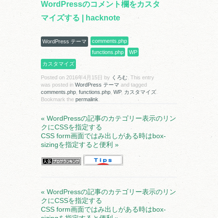
WordPressのコメント欄をカスタ
マイズする | hacknote
comments.php
WordPress テーマ
functions.php
WP
カスタマイズ
Posted on
2016年4月15日
by
くろむ
. This entry
was posted in
WordPress テーマ
and tagged
comments.php
,
functions.php
,
WP
,
カスタマイズ
.
Bookmark the
permalink
.
«
WordPressの記事のカテゴリー表示のリン
クにCSSを指定する
CSS form画面ではみ出しがある時はbox-
sizingを指定すると便利
»
«
WordPressの記事のカテゴリー表示のリン
クにCSSを指定する
CSS form画面ではみ出しがある時はbox-