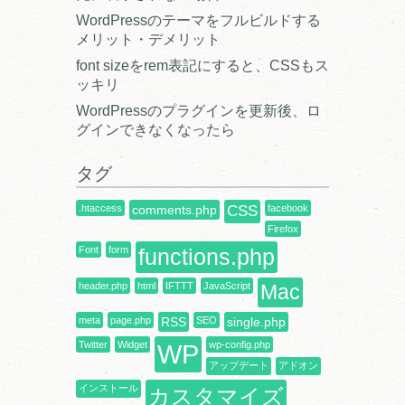
WordPressのテーマをフルビルドする
メリット・デメリット
font sizeをrem表記にすると、CSSもス
ッキリ
WordPressのプラグインを更新後、ロ
グインできなくなったら
タグ
.htaccess
comments.php
CSS
facebook
Firefox
Font
form
functions.php
header.php
html
IFTTT
JavaScript
Mac
meta
page.php
RSS
SEO
single.php
Twitter
Widget
WP
wp-config.php
アップデート
アドオン
インストール
カスタマイズ