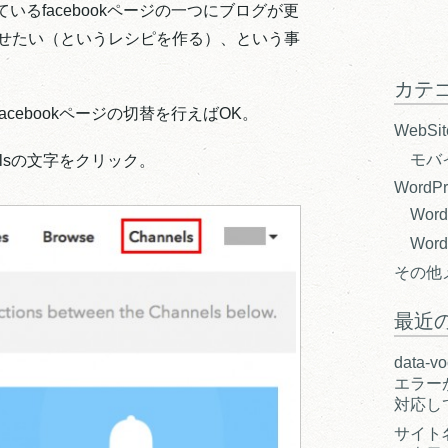
るfacebookページの一つにブログが更
させたい（というレシピを作る）、という事
カテ
cebookページの切替を行えばOK。
WebSi
モバ
elsの文字をクリック。
WordPr
Wor
Wor
その他
最近
data-v
エラーが
対応し
サイト