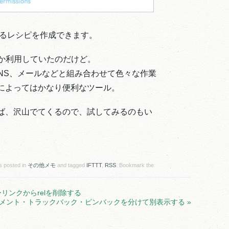
携するレシピを作成できます。
でしか利用していたのだけど。
や他のSNS、メールなどと組み合わせて色々な作業
によってはかなり便利なツール。
ば、沢山でてくるので、試してみるのもい
s posted in
その他メモ
and tagged
IFTTT
,
RSS
. Bookmark the
リーリンクからrelを削除する
ssのコメント・トラックバック・ピンバックを分けて別表示する
»