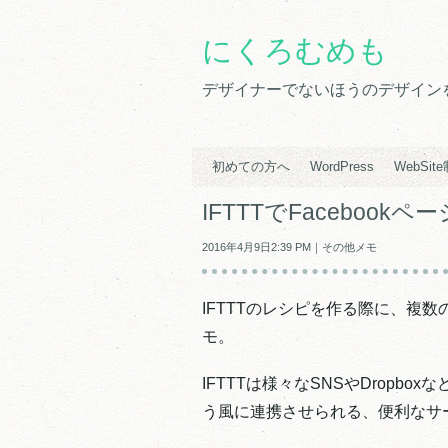
にくろむめも
デザイナーでないほうのデザインをす
初めての方へ
WordPress
WebSit
IFTTTでFaceboo
2016年4月9日2:39 PM｜
その他メモ
IFTTTのレシピを作る際に、複数の
モ。
IFTTTは様々なSNSやDropb
う風に連携させられる、便利なサ