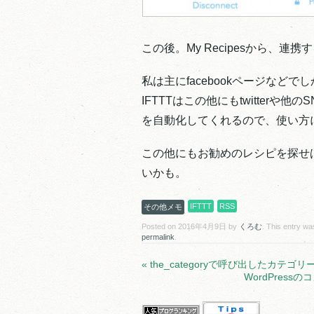
この後。My Recipesから、連
私は主にfacebookページなど
IFTTTはこの他にもtwitter
を自動化してくれるので、使い方
この他にもお勧めのレシピを探せ
いかも。
IFTTT
RSS
その他メモ
Posted on
2016年4月9日
by
くろむ
. This entry wa
permalink
.
«
the_categoryで呼び出したカテゴ
WordPre