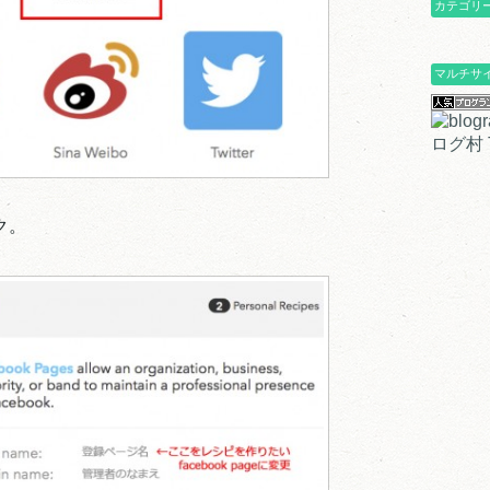
カテゴリ
マルチサ
ログ村 T
ック。