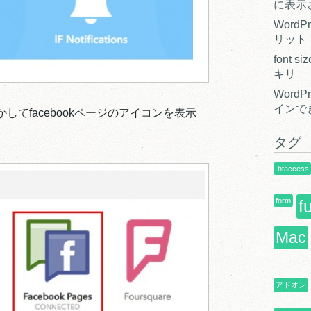
に表示
Word
リット
font
キリ
Word
インで
てfacebookページのアイコンを表示
タグ
.htaccess
form
f
Mac
アドオン