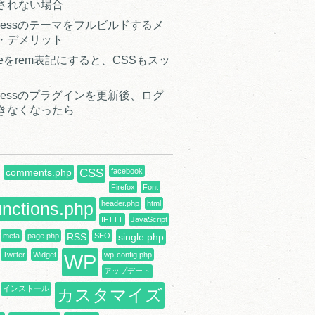
されない場合
Pressのテーマをフルビルドするメ
・デメリット
 sizeをrem表記にすると、CSSもスッ
Pressのプラグインを更新後、ログ
きなくなったら
comments.php
CSS
facebook
Firefox
Font
unctions.php
header.php
html
IFTTT
JavaScript
meta
page.php
RSS
SEO
single.php
Twitter
Widget
WP
wp-config.php
アップデート
インストール
カスタマイズ