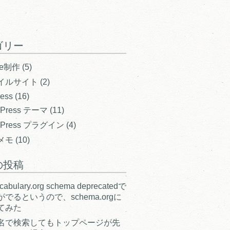
ゴリー
te制作
(5)
イルサイト
(2)
ess
(16)
dPress テーマ
(11)
dPress プラグイン
(4)
メモ
(10)
の投稿
ocabulary.org schema deprecatedで
でるというので、schema.orgに
てみた
名で検索してもトップページが先